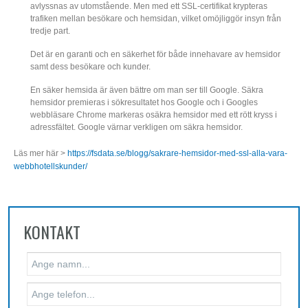
avlyssnas av utomstående. Men med ett SSL-certifikat krypteras
trafiken mellan besökare och hemsidan, vilket omöjliggör insyn från
tredje part.
Det är en garanti och en säkerhet för både innehavare av hemsidor
samt dess besökare och kunder.
En säker hemsida är även bättre om man ser till Google. Säkra
hemsidor premieras i sökresultatet hos Google och i Googles
webbläsare Chrome markeras osäkra hemsidor med ett rött kryss i
adressfältet. Google värnar verkligen om säkra hemsidor.
Läs mer här >
https://fsdata.se/blogg/sakrare-hemsidor-med-ssl-alla-vara-
webbhotellskunder/
KONTAKT