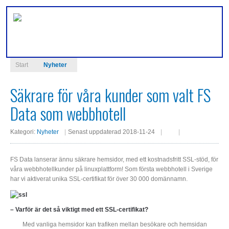
Start
Nyheter
Logga in
Säkrare för våra kunder som valt FS
Användarnamn
Data som webbhotell
Kategori:
Nyheter
Senast uppdaterad 2018-11-24
Lösenord
FS Data lanserar ännu säkrare hemsidor, med ett kostnadsfritt SSL-stöd, för
våra webbhotellkunder på linuxplattform! Som första webbhotell i Sverige
Kom ihåg mig
har vi aktiverat unika SSL-certifikat för över 30 000 domännamn.
– Varför är det så viktigt med ett SSL-certifikat?
Glömt lösenord?
Med vanliga hemsidor kan trafiken mellan besökare och hemsidan
Glömt användarnamn?